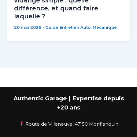
vidange simple : quelle
différence, et quand faire
laquelle ?
20 mai 2026
•
Guide Entretien Auto
,
Mécanique
Authentic Garage | Expertise depuis
+20 ans
Route de Villeneuve, 47150 Monflanquin