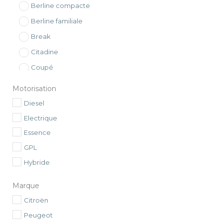
Berline compacte
Berline familiale
Break
Citadine
Coupé
Crossover
Motorisation
GT
Diesel
Monospace compact
Electrique
Utilitaires
Essence
Voitures de collection
GPL
Hybride
Marque
Citroën
Peugeot