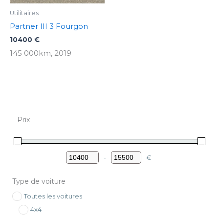
Utilitaires
Partner III 3 Fourgon
10400
€
145 000km, 2019
Prix
-
€
Minimum Price
Maximum Price
Type de voiture
Toutes les voitures
4x4