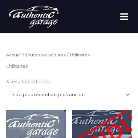
Trié
Aller
du
au
plus
récent
contenu
au
plus
ancien
Accueil
/
Toutes les voitures
/ Utilitaires
Utilitaires
3 résultats affichés