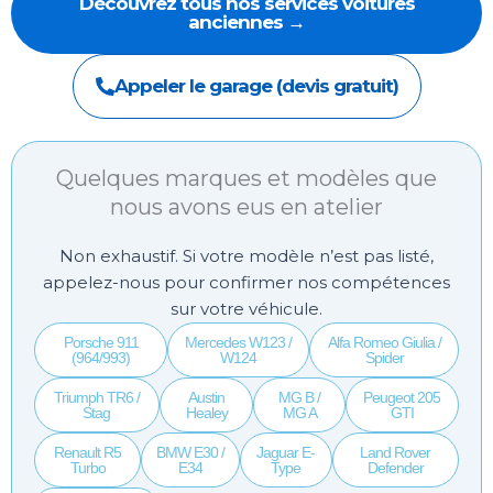
Découvrez tous nos services voitures
anciennes →
Appeler le garage (devis gratuit)
Quelques marques et modèles que
nous avons eus en atelier
Non exhaustif. Si votre modèle n’est pas listé,
appelez-nous pour confirmer nos compétences
sur votre véhicule.
Porsche 911
Mercedes W123 /
Alfa Romeo Giulia /
(964/993)
W124
Spider
Triumph TR6 /
Austin
MG B /
Peugeot 205
Stag
Healey
MG A
GTI
Renault R5
BMW E30 /
Jaguar E-
Land Rover
Turbo
E34
Type
Defender