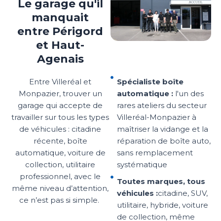
Le garage qu'il
manquait
entre Périgord
et Haut-
Agenais
Entre Villeréal et
Spécialiste boîte
Monpazier, trouver un
automatique :
l'un des
garage qui accepte de
rares ateliers du secteur
travailler sur tous les types
Villeréal-Monpazier à
de véhicules : citadine
maîtriser la vidange et la
récente, boîte
réparation de boîte auto,
automatique, voiture de
sans remplacement
collection, utilitaire
systématique
professionnel, avec le
Toutes marques, tous
même niveau d’attention,
véhicules :
citadine, SUV,
ce n’est pas si simple.
utilitaire, hybride, voiture
de collection, même