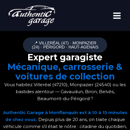
Aller
au
contenu
📍 VILLERÉAL (47) · MONPAZIER
(24) · PÉRIGORD · HAUT-AGENAIS
Expert garagiste
Mécanique, carrosserie &
voitures de collection
Vous habitez Villeréal (47210), Monpazier (24540) ou les
bastides alentour — Gavaudun, Biron, Belvès,
Beaumont-du-Périgord ?
Authentic Garage à Monflanquin est à 10 à 15 minutes
de chez vous.
Depuis plus de 20 ans, on traite chaque
véhicule comme s’il était le nôtre : citadine du quotidien,