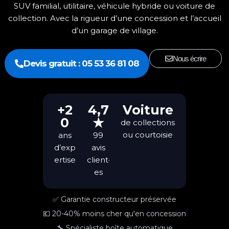
SUV familial, utilitaire, véhicule hybride ou voiture de
collection. Avec la rigueur d’une concession et l’accueil
d’un garage de village.
Nous écrire
Devis gratuit : 05 53 36 81 08
+2
4,7
Voiture
0
★
de collections
ou courtoisie
ans
99
d’exp
avis
ertise
client·
es
✅ Garantie constructeur préservée
💶 20-40% moins cher qu'en concession
🔧 Spécialiste boîte automatique