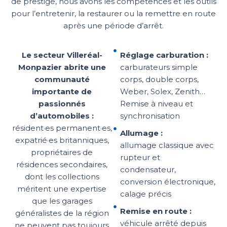
de prestige, nous avons les compétences et les outils
pour l’entretenir, la restaurer ou la remettre en route
après une période d’arrêt.
Le secteur Villeréal-
Réglage carburation :
Monpazier abrite une
carburateurs simple
communauté
corps, double corps,
importante de
Weber, Solex, Zenith…
passionnés
Remise à niveau et
d’automobiles :
synchronisation
résident·es permanent·es,
Allumage :
expatrié·es britanniques,
allumage classique avec
propriétaires de
rupteur et
résidences secondaires,
condensateur,
dont les collections
conversion électronique,
méritent une expertise
calage précis
que les garages
Remise en route :
généralistes de la région
véhicule arrêté depuis
ne peuvent pas toujours